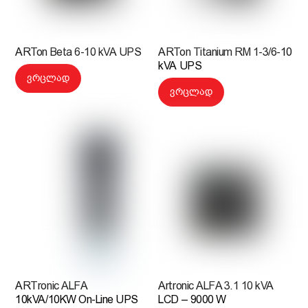
ARTon Beta 6-10 kVA UPS
ARTon Titanium RM 1-3/6-10
kVA UPS
ვრცლად
ვრცლად
ARTronic ALFA
Artronic ALFA 3.1 10 kVA
10kVA/10KW On-Line UPS
LCD – 9000 W