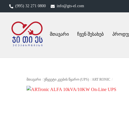
Skip
(995) 32 271 0800
info@gts-el.com
to
content
მთავარი
ჩვენ შესახებ
პროდუ
ᲛᲗᲐᲕᲐᲠᲘ
ᲣᲬᲧᲕᲔᲢᲘ ᲙᲕᲔᲑᲘᲡ ᲬᲧᲐᲠᲝ (UPS)
ART RONIC