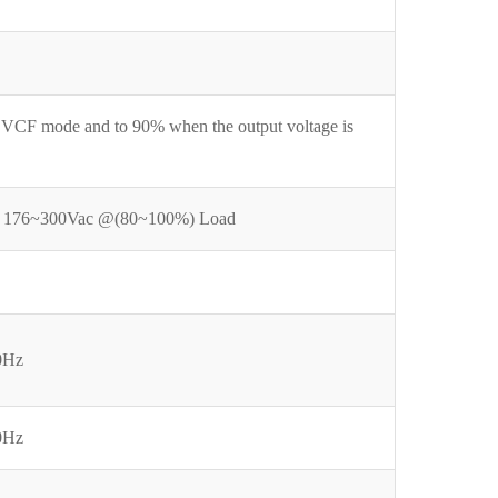
VCF mode and to 90% when the output voltage is
 176~300Vac @(80~100%) Load
0Hz
0Hz