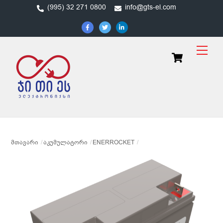
Skip
(995) 32 271 0800
info@gts-el.com
to
content
Men
Cart
ᲛᲗᲐᲕᲐᲠᲘ
ᲐᲙᲣᲛᲣᲚᲐᲢᲝᲠᲘ
ENERROCKET