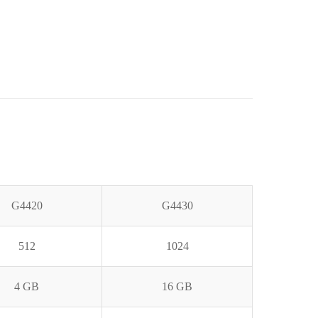
G4420
G4430
512
1024
4 GB
16 GB