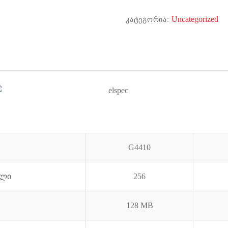
Uncategorized
ᲙᲐᲢᲔᲒᲝᲠᲘᲐ:
G4410
კლი
256
128 MB