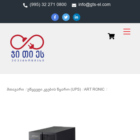
Skip
(995) 32 271 0800
info@gts-el.com
to
content
Men
Cart
ᲛᲗᲐᲕᲐᲠᲘ
ᲣᲬᲧᲕᲔᲢᲘ ᲙᲕᲔᲑᲘᲡ ᲬᲧᲐᲠᲝ (UPS)
ART RONIC