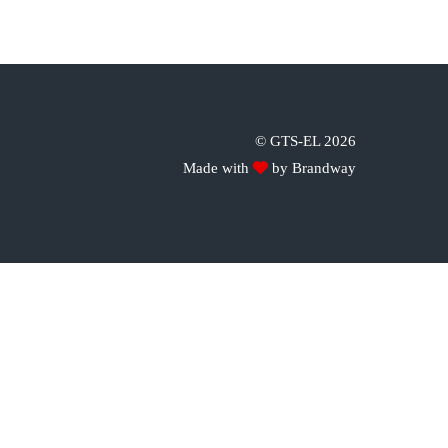
©
GTS-EL
2026
Made with
by
Brandway