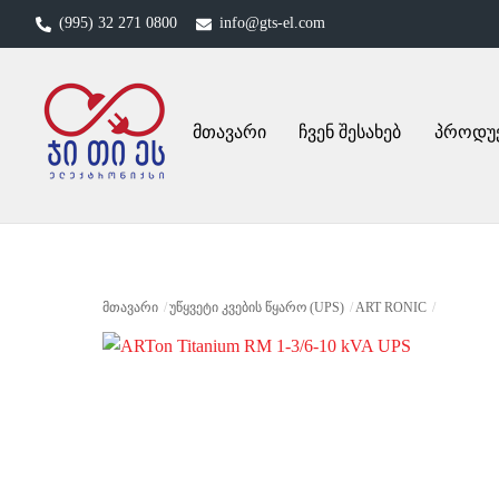
Skip
(995) 32 271 0800
info@gts-el.com
to
content
მთავარი
ჩვენ შესახებ
პროდუ
ᲛᲗᲐᲕᲐᲠᲘ
ᲣᲬᲧᲕᲔᲢᲘ ᲙᲕᲔᲑᲘᲡ ᲬᲧᲐᲠᲝ (UPS)
ART RONIC