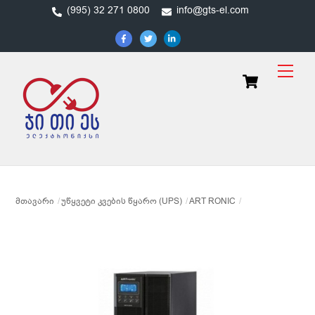
Skip
(995) 32 271 0800
info@gts-el.com
to
content
Men
Cart
ᲛᲗᲐᲕᲐᲠᲘ
ᲣᲬᲧᲕᲔᲢᲘ ᲙᲕᲔᲑᲘᲡ ᲬᲧᲐᲠᲝ (UPS)
ART RONIC